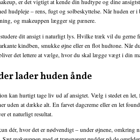
akeup, er det vigtigt at kende din hudtype og dine ansigt
d hudpleje – rens, fugt og solbeskyttelse. Når huden er i 
ning, og makeuppen lægger sig pænere.
t studere dit ansigt i naturligt lys. Hvilke træk vil du gern
rkante kindben, smukke øjne eller en flot hudtone. Når d
 bliver det lettere at vælge, hvor du skal lægge vægt i din 
 der lader huden ånde
on kan hurtigt tage liv ud af ansigtet. Vælg i stedet en let,
er uden at dække alt. En farvet dagcreme eller en let foun
r et naturligt resultat.
kun dér, hvor det er nødvendigt – under øjnene, omkring n
 Sæt makeuppen med et transparent pudder på de områder,