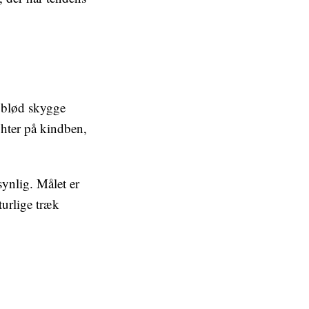
 blød skygge
ghter på kindben,
synlig. Målet er
turlige træk