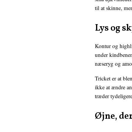
til at skinne, me
Lys og sk
Kontur og highl
under kindbenene
næseryg og amorb
Tricket er at bl
ikke at ændre an
træder tydeliger
Øjne, de