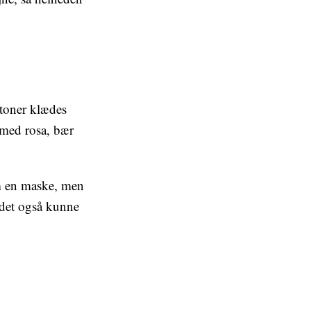
dtoner klædes
 med rosa, bær
om en maske, men
l det også kunne