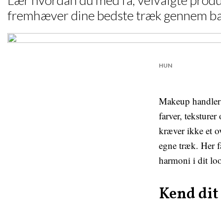
Lær hvordan du med få, velvalgte produk
fremhæver dine bedste træk gennem bala
HUN
Makeup handler 
farver, teksturer
kræver ikke et o
egne træk. Her f
harmoni i dit lo
Kend di