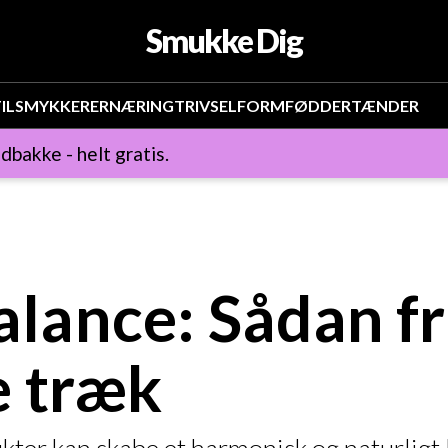
Smukke Dig
IL
SMYKKER
ERNÆRING
TRIVSEL
FORM
FØDDER
TÆNDER
ndbakke - helt gratis.
lance: Sådan f
e træk