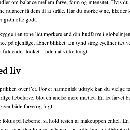
er om balance mellem farve, form og intensitet. Hvis du 
e nuancer få dem til at stråle. Har du mørke øjne, klæder 
r grøn ofte godt.
kygge i en tone lidt mørkere end din hudfarve i globelinje
ce på øjenlåget åbner blikket. En tynd streg eyeliner tæt 
a fuldender looket – uden at virke tungt.
d liv
prikken over i’et. For et harmonisk udtryk kan du vælge fa
rlige læbefarve, blot en anelse mere mættet. En let farvet b
giver både farve og fugt.
 fokus på læberne, så hold resten af makeuppen enkel. En 
muk, men den kræver balance – en rolig hud og diskrete øj