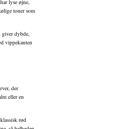
har lyse øjne,
kølige toner som
n giver dybde,
ved vippekanten
rver, der
alm eller en
klassisk rød
ne, så helheden