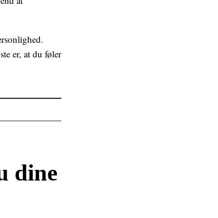
 end at
ersonlighed.
e er, at du føler
u dine