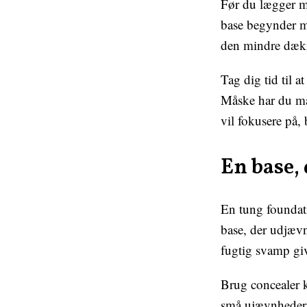
Før du lægger m
base begynder me
den mindre dæk
Tag dig tid til a
Måske har du ma
vil fokusere på,
En base,
En tung foundati
base, der udjævn
fugtig svamp give
Brug concealer 
små ujævnheder.