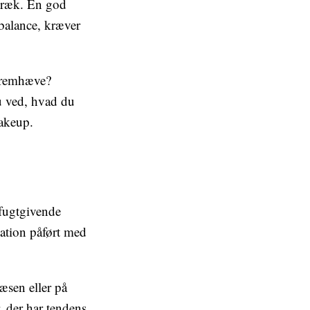
stræk. En god
balance, kræver
e fremhæve?
u ved, hvad du
makeup.
 fugtgivende
dation påført med
æsen eller på
 der har tendens