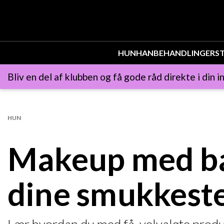
HUN
HAN
BEHANDLINGER
ST
Bliv en del af klubben og få gode råd direkte i din i
HUN
Makeup med ba
dine smukkest