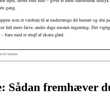
en øjne, læber eller hud – giver et mere harmonisk udtryk
 én gang.
ppen som et værktøj til at understrege dit humør og din p
r lidt mere farve, andre dage næsten ingenting. Det vigtigst
– bare med et strejf af ekstra glød.
A PETERSEN
: Sådan fremhæver d