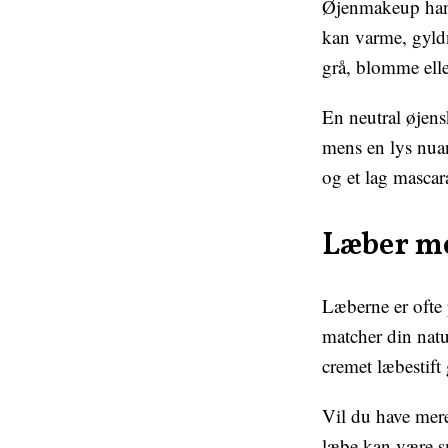
Øjenmakeup handl
kan varme, gyldn
grå, blomme elle
En neutral øjens
mens en lys nuan
og et lag mascar
Læber me
Læberne er ofte 
matcher din natu
cremet læbestift 
Vil du have mere
læbe kan være s