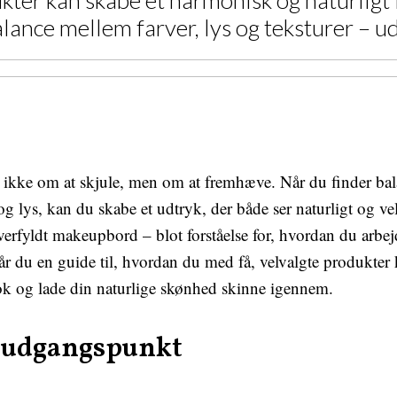
ter kan skabe et harmonisk og naturligt 
nce mellem farver, lys og teksturer – ud
ikke om at skjule, men om at fremhæve. Når du finder ba
 og lys, kan du skabe et udtryk, der både ser naturligt og ve
verfyldt makeupbord – blot forståelse for, hvordan du arbe
år du en guide til, hvordan du med få, velvalgte produkter
ok og lade din naturlige skønhed skinne igennem.
t udgangspunkt