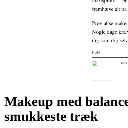
fokuspunkt – ent
fremhæve alt på
Prøv at se makeu
Nogle dage kræve
dig som dig selv 
HUN
AST
Makeup med balance
smukkeste træk