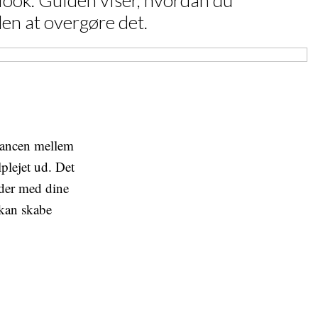
look. Guiden viser, hvordan du
en at overgøre det.
lancen mellem
lplejet ud. Det
jder med dine
 kan skabe