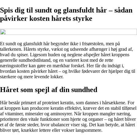
Spis dig til sundt og glansfuldt hår – sådan
påvirker kosten hårets styrke
Et sundt og glansfuldt hår begynder ikke i frisørstolen, men på
tallerkenen. Hårets styrke, vækst og udseende afhænger i høj grad af,
hvad du spiser. Ligesom huden og neglene afspejler håret kroppens
generelle sundhedstilstand, og en varieret kost med de rette
næringsstoffer kan gøre en mærkbar forskel. Her får du indsigt i,
hvordan kosten påvirker håret – og hvilke fødevarer der hjælper dig til
stærkere og mere levende lokker.
Håret som spejl af din sundhed
Hår består primært af proteinet keratin, som dannes i hårsækkene. For
at kroppen kan producere keratin effektivt, kræver det en stabil tilførsel
af vitaminer, mineraler og aminosyrer. Når kroppen mangler næring,
prioriterer den vitale funktioner som hjerte og organer – og håret bliver
et af de første steder, hvor ubalancer viser sig. Det kan betyde, at håret
bliver tørt, knækker lettere eller vokser langsommere.