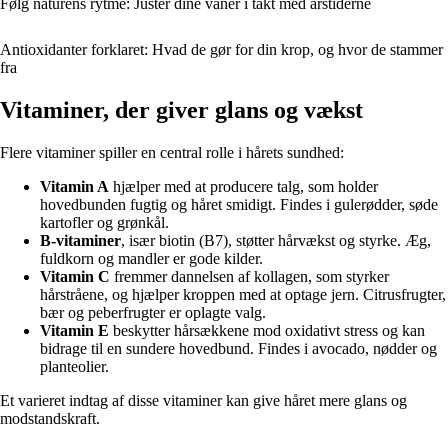
Følg naturens rytme: Justér dine vaner i takt med årstiderne
Antioxidanter forklaret: Hvad de gør for din krop, og hvor de stammer
fra
Vitaminer, der giver glans og vækst
Flere vitaminer spiller en central rolle i hårets sundhed:
Vitamin A
hjælper med at producere talg, som holder
hovedbunden fugtig og håret smidigt. Findes i gulerødder, søde
kartofler og grønkål.
B-vitaminer
, især biotin (B7), støtter hårvækst og styrke. Æg,
fuldkorn og mandler er gode kilder.
Vitamin C
fremmer dannelsen af kollagen, som styrker
hårstråene, og hjælper kroppen med at optage jern. Citrusfrugter,
bær og peberfrugter er oplagte valg.
Vitamin E
beskytter hårsækkene mod oxidativt stress og kan
bidrage til en sundere hovedbund. Findes i avocado, nødder og
planteolier.
Et varieret indtag af disse vitaminer kan give håret mere glans og
modstandskraft.