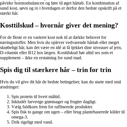
påvirke hormonbalancen og føre til øget hårtab. En kombination af
sund kost, søvn og ro i hverdagen er derfor den bedste opskrift på et
stærkt hår.
Kosttilskud – hvornår giver det mening?
For de fleste er en varieret kost nok til at dække behovet for
næringsstoffer. Men hvis du oplever vedvarende hårtab eller meget
skrøbeligt hår, kan det være en idé at få tjekket dine niveauer af jern,
D-vitamin eller B12 hos lægen. Kosttilskud bør altid ses som et
supplement – ikke en erstatning for sund mad.
Spis dig til stærkere hår – trin for trin
Hvis du vil give dit hår de bedste betingelser, kan du starte med små
ændringer:
Spis protein til hvert måltid.
Inkludér farverige grøntsager og frugter dagligt.
Vælg fuldkorn frem for raffinerede produkter.
Spis fisk to gange om ugen – eller brug plantebaserede kilder til
omega-3.
Drik rigeligt med vand.