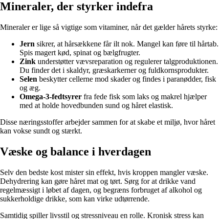
Mineraler, der styrker indefra
Mineraler er lige så vigtige som vitaminer, når det gælder hårets styrke:
Jern
sikrer, at hårsækkene får ilt nok. Mangel kan føre til hårtab.
Spis magert kød, spinat og bælgfrugter.
Zink
understøtter vævsreparation og regulerer talgproduktionen.
Du finder det i skaldyr, græskarkerner og fuldkornsprodukter.
Selen
beskytter cellerne mod skader og findes i paranødder, fisk
og æg.
Omega-3-fedtsyrer
fra fede fisk som laks og makrel hjælper
med at holde hovedbunden sund og håret elastisk.
Disse næringsstoffer arbejder sammen for at skabe et miljø, hvor håret
kan vokse sundt og stærkt.
Væske og balance i hverdagen
Selv den bedste kost mister sin effekt, hvis kroppen mangler væske.
Dehydrering kan gøre håret mat og tørt. Sørg for at drikke vand
regelmæssigt i løbet af dagen, og begræns forbruget af alkohol og
sukkerholdige drikke, som kan virke udtørrende.
Samtidig spiller livsstil og stressniveau en rolle. Kronisk stress kan